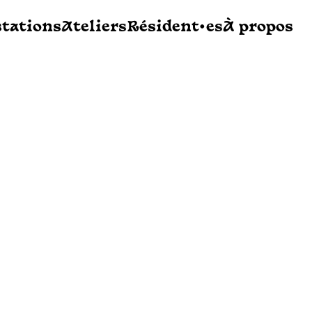
stations
Ateliers
Résident•es
À propos