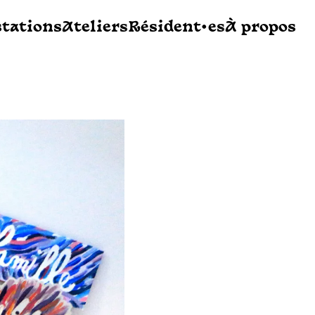
stations
Ateliers
Résident•es
À propos