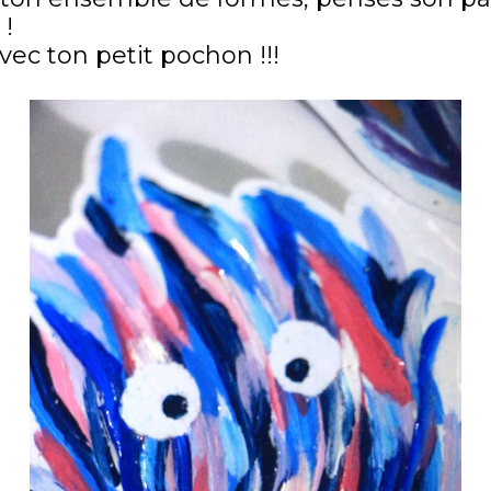
 !
vec ton petit pochon !!!